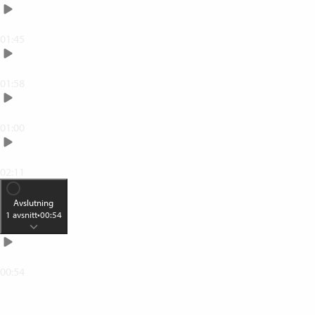
Bild: Komponera bildytan
01:45
Bild: Anpassa din miljö
01:58
Bild: Profilbild när du inte ska synas
01:00
Flera i samma rum
02:11
Avslutning
1
avsnitt
•
00:54
Lycka till med dina möten
00:54
0
% klar