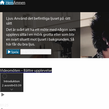
Till navigation
Till innehåll
Hem
Ämnen
Ljus: Använd det befintliga ljuset på rätt
sätt
Det är svårt att ha ett möte med någon som
upplevs sitta i en mörk grotta eller som blir
en svart siluett mot ljuset i bakgrunden. Så
här får du bra ljus.
Spela
Spela automatiskt
Videomöten – Bättre upplevelse
Introduktion
2
avsnitt
•
03:39
Förutsättningar för ett lyckat distansmöte
01:25