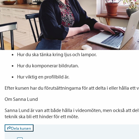
Sanna lär dig:
Hur du får en stabil video för dator och mobil.
Hur du anpassar din arbetsmiljö för ett videomöte.
Hur du använder mikrofonen för att få bra ljud.
Hur du ska tänka kring ljus och lampor.
Hur du komponerar bildrutan.
Hur viktig en profilbild är.
Efter kursen har du förutsättningarna för att delta i eller hålla ett
Om Sanna Lund
Sanna Lund är van att både hålla i videomöten, men också att delta
teknik ska bli ett hinder för ett möte.
Dela kursen