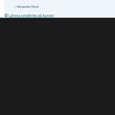
–
Alexandra Nord
Lämna omdöme på kursen