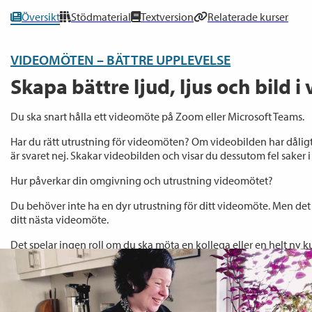
Översikt
Stödmaterial
Textversion
Relaterade kurser
VIDEOMÖTEN – BÄTTRE UPPLEVELSE
Skapa bättre ljud, ljus och bild 
Du ska snart hålla ett videomöte på Zoom eller Microsoft Teams.
Har du rätt utrustning för videomöten? Om videobilden har dåligt l
är svaret nej. Skakar videobilden och visar du dessutom fel saker i 
Hur påverkar din omgivning och utrustning videomötet?
Du behöver inte ha en dyr utrustning för ditt videomöte. Men det
ditt nästa videomöte.
Det spelar ingen roll om du ska möta en kollega eller en helt ny ku
vill se och höra bra, utan distraktioner.
Om kursen
Sanna Lund visar dig dina verktyg och lär dig använda dem på rätt