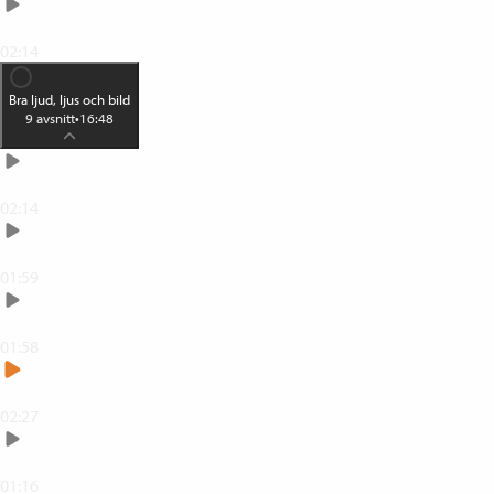
Tre snabba åtgärder
02:14
Bra ljud, ljus och bild
9
avsnitt
•
16:48
Dator eller mobil?
02:14
Ljud: Anpassa din miljö
01:59
Ljud: Mikrofon och hörurar
01:58
Ljus: Använd det befintliga ljuset på rätt sätt
02:27
Ljus: Använd lampor på rätt sätt
01:16