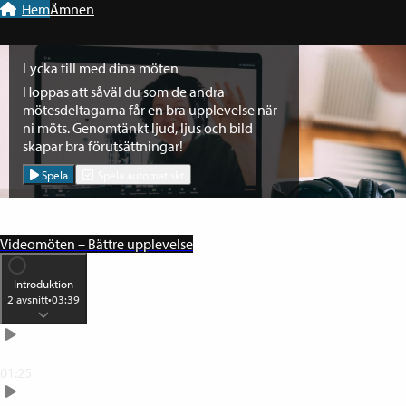
Till navigation
Till innehåll
Hem
Ämnen
Lycka till med dina möten
Hoppas att såväl du som de andra
mötesdeltagarna får en bra upplevelse när
ni möts. Genomtänkt ljud, ljus och bild
skapar bra förutsättningar!
Spela
Spela automatiskt
Videomöten – Bättre upplevelse
Introduktion
2
avsnitt
•
03:39
Förutsättningar för ett lyckat distansmöte
01:25