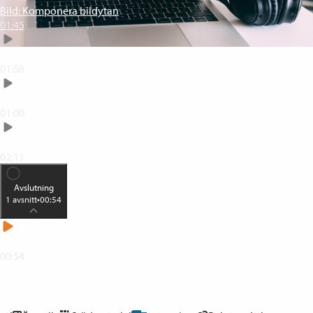
Bild: Komponera bildytan
01:45
Bild: Anpassa din miljö
01:58
Bild: Profilbild när du inte ska synas
01:00
Flera i samma rum
02:11
Avslutning
1
avsnitt
•
00:54
Lycka till med dina möten
00:54
0
% klar