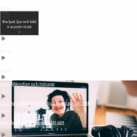
Tre snabba åtgärder
02:14
Bra ljud, ljus och bild
9
avsnitt
•
16:48
Dator eller mobil?
02:14
Ljud: Anpassa din miljö
01:59
Ljud: Mikrofon och hörurar
01:58
Ljus: Använd det befintliga ljuset på rätt sätt
02:27
Ljus: Använd lampor på rätt sätt
01:16