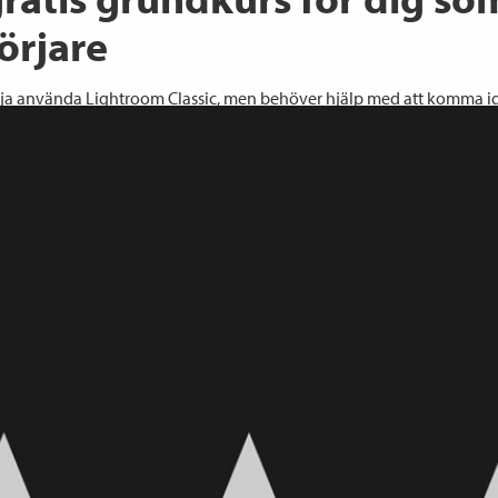
örjare
örja använda Lightroom Classic, men behöver hjälp med att komma 
 tar dig med från början och lär dig grunderna. Från import av bilder
ng, bildredigering och slutligen export.
Classic – ett kraftfullt bildhanteringsprogram
Classic från Adobe är ett bra val för dig som vårdar ditt fotoarkiv ö
dina bilder på din dator.
to, resefoto, gatufoto eller natur och landskap. Vad du än fotografera
Classic för dig.
n
ver inga förkunskaper. Du kan vara nybörjare eller ha kikat runt och
ed programmet.
per dig att komma igång med Lightroom Classic, så att du känner di
n av dina bilder.