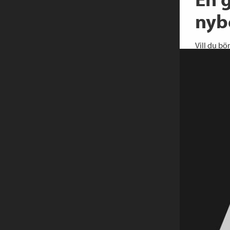
nyb
Vill du b
Sanna Lund
organiseri
Lightroom 
Lightroom 
förbättra 
Porträttfo
Lightroom 
Om kurse
Kursen krä
bekant m
Sanna hjäl
hanteringe