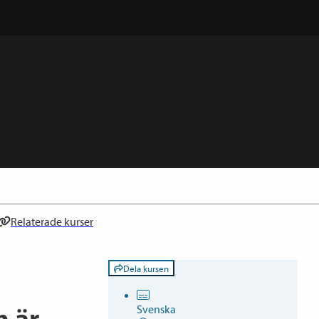
Relaterade kurser
Dela kursen
m är
Svenska