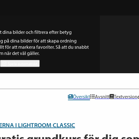
 dina bilder och filtrera efter betyg
yg på dina bilder för att skapa ordning
lt för att markera favoriter. Så att du snabbt
m när det väl gäller.
Spela automatiskt
Översikt
Avsnitt
Textversion
RNA I LIGHTROOM CLASSIC
ratis grundkurs för dig so