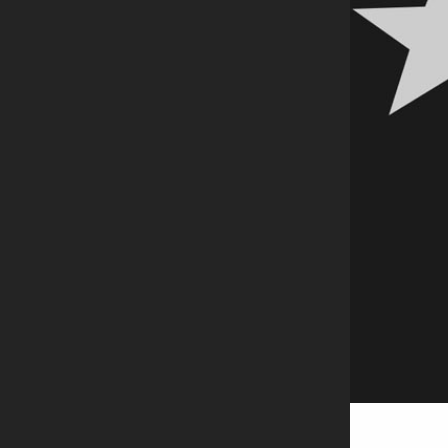
Exempel p
Hur 
Varf
Hur 
Hur 
Hur 
Hur 
Psst. Vill