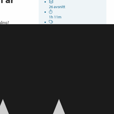
26 avsnitt
1h 11m
igång?
Lightroom Classic
 till
mt och som vill
r är
 gjort dig
g trygg i