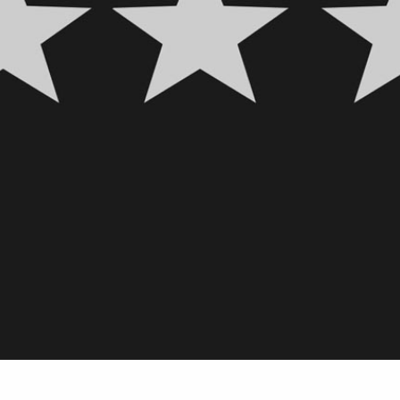
å frågor som du får svar på:
lägger jag till mina bilder i Lightroom Classic?
ör får jag frågetecken på mappar eller utropstecken på bilder?
kan jag använda Lightroom Classic för att lätt hitta de bilder jag sök
kan jag redigera mina bilder i Lightroom Classic?
exporterar jag bilder för att använda i sociala medier eller på en we
skriver jag ut bilder från Lightroom Classic till min skrivare?
 du lära dig det molnbaserade Lightroom istället.
Vi har en kurs även f