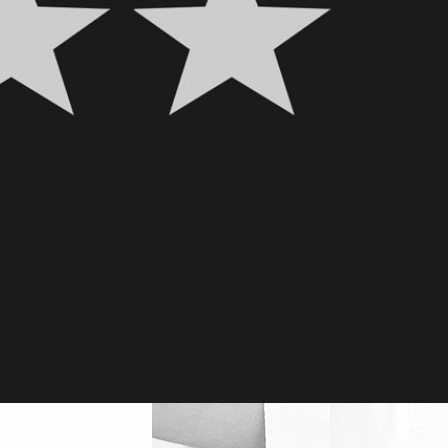
er?
bbsida?
ör det
.