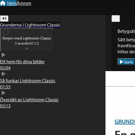
Till navigation
Till innehåll
Hem
Ämnen
Grunderna i Lightroom Classic
Betygsätt
Grejen med Lightroom Classic
Sätt bet
3
avsnitt
•
07:12
framföral
hittar de
Ett hem för dina bilder
Spela
02:04
Så funkar Lightroom Classic
01:55
Översikt av Lightroom Classic
03:13
GRUNDE
En g