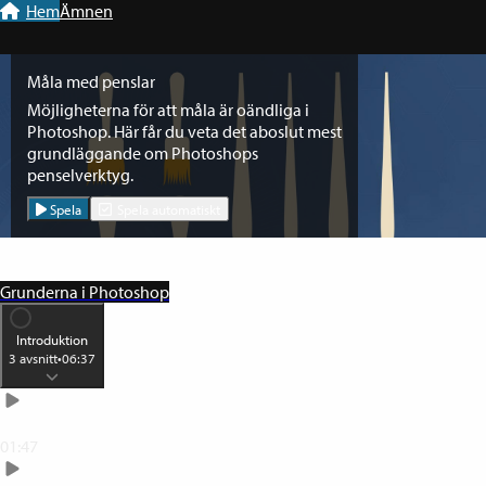
Till navigation
Till innehåll
Hem
Ämnen
Måla med penslar
Möjligheterna för att måla är oändliga i
Photoshop. Här får du veta det aboslut mest
grundläggande om Photoshops
penselverktyg.
Spela
Spela automatiskt
Grunderna i Photoshop
Introduktion
3
avsnitt
•
06:37
En kurs som lär dig Photoshop från början
01:47