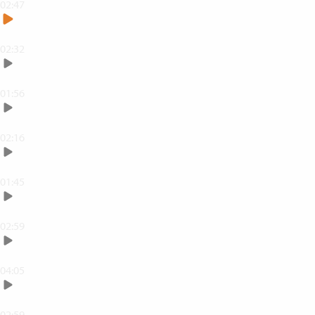
02:47
Måla med penslar
02:32
Arbeta med Opacitet
01:56
Skapa enkla markeringar
02:16
Fler markeringsverktyg
01:45
Skriv text
02:59
Jobba med lagerstilar
04:05
Lagningspenslarna
02:59