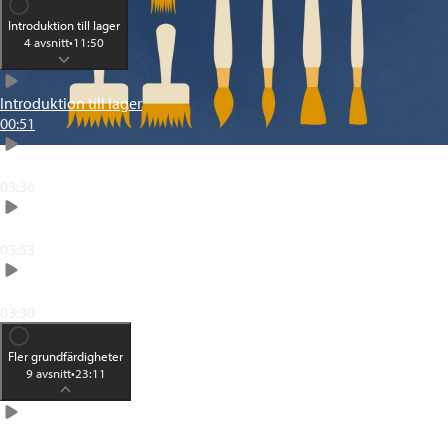
Introduktion till lager
4
avsnitt
•
11:50
Introduktion till lager
00:51
Vitsen med att använda lager
03:36
Olika sätt att skapa lager
03:53
Mer om lager och lagerpanelen
03:30
Fler grundfärdigheter
9
avsnitt
•
23:11
Omforma och ändra storlek på objekt