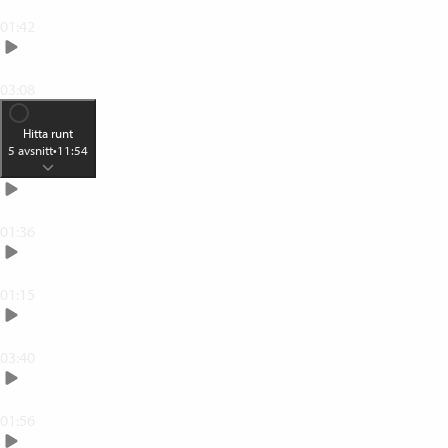
Därför ser Photoshop ut som det gör
01:42
Photoshops tre huvudavdelningar
03:08
Hitta runt
5
avsnitt
•
11:54
Hemskärmen
01:36
Nollställ arbetsytan och gränssnittet
01:15
Gränssnittets olika delar
03:40
Ångra och upprepa
01:56