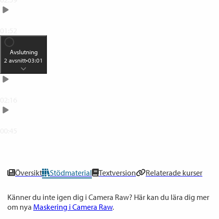
Klonstämpeln
01:52
Avslutning
2
avsnitt
•
03:01
Exportera en bild i Jpeg-format
02:16
Lycka till!
00:45
0
% klar
Översikt
Stödmaterial
Textversion
Relaterade kurser
Känner du inte igen dig i Camera Raw? Här kan du lära dig mer
om nya
Maskering i Camera Raw
.