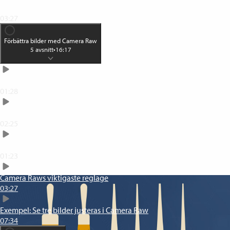
Spara dina projekt i psd-format
03:27
Förbättra bilder med Camera Raw
5
avsnitt
•
16:17
Den hemliga vägen till Camera Raw
01:28
Hitta i Camera Raws gränssnitt
02:25
Justera din bild automatiskt
01:23
Camera Raws viktigaste reglage
03:27
Exempel: Se tre bilder justeras i Camera Raw
07:34