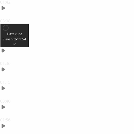
01:42
Photoshops tre huvudavdelningar
03:08
Hitta runt
5
avsnitt
•
11:54
Hemskärmen
01:36
Nollställ arbetsytan och gränssnittet
01:15
Gränssnittets olika delar
03:40
Ångra och upprepa
01:56
Spara dina projekt i psd-format