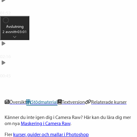
Klonstämpeln
01:52
Avslutning
2
avsnitt
•
03:01
Exportera en bild i Jpeg-format
02:16
Lycka till!
00:45
0
% klar
Översikt
Stödmaterial
Textversion
Relaterade kurser
Känner du inte igen dig i Camera Raw? Här kan du lära dig mer
om nya
Maskering i Camera Raw
.
Fler
kurser, guider och mallar i Photoshop