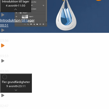
Introduktion till lager
4
avsnitt
•
11:50
Introduktion till lager
00:51
Vitsen med att använda lager
03:36
Olika sätt att skapa lager
03:53
Mer om lager och lagerpanelen
03:30
Fler grundfärdigheter
9
avsnitt
•
23:11
Omforma och ändra storlek på objekt
02:47