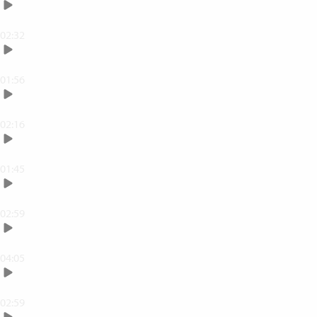
Måla med penslar
02:32
Arbeta med Opacitet
01:56
Skapa enkla markeringar
02:16
Fler markeringsverktyg
01:45
Skriv text
02:59
Jobba med lagerstilar
04:05
Lagningspenslarna
02:59