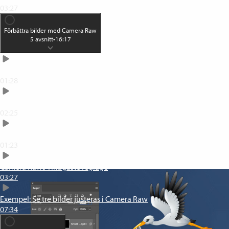
03:27
Förbättra bilder med Camera Raw
5
avsnitt
•
16:17
Den hemliga vägen till Camera Raw
01:28
Hitta i Camera Raws gränssnitt
02:25
Justera din bild automatiskt
01:23
Camera Raws viktigaste reglage
03:27
Exempel: Se tre bilder justeras i Camera Raw
07:34