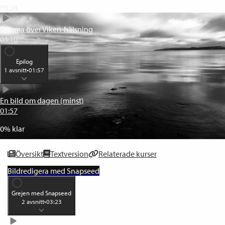
03:28
Dimma över Viken-hälsning
03:10
Epilog
1
avsnitt
•
01:57
En bild om dagen (minst)
01:57
0
% klar
Översikt
Textversion
Relaterade kurser
Bildredigera med Snapseed
Grejen med Snapseed
2
avsnitt
•
03:23