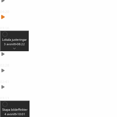
Justera ljuset med kurvor
04:20
Gör om till svartvitt
03:16
Lokala justeringar
3
avsnitt
•
08:22
Selektiv justering
02:28
Pensla fram en justering
02:41
Enkel retusch med Healing
03:13
Skapa bildeffekter
4
avsnitt
•
10:01