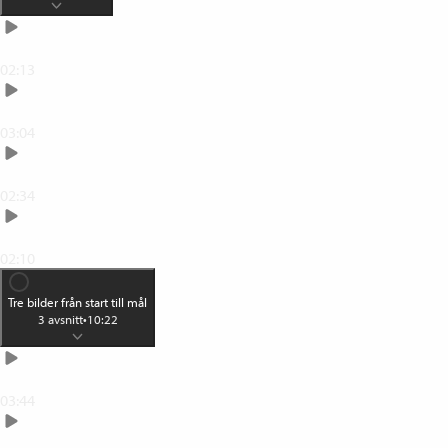
Vinjettera
02:13
Kreativ med linsoskärpa
03:04
Text på bild
02:34
Dubbelexponera
02:10
Tre bilder från start till mål
3
avsnitt
•
10:22
John Bauer-skog
03:44
Klassiskt svartvitt porträtt