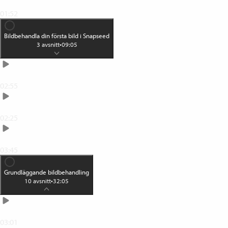
Detta är Snapseed
01:52
Bildbehandla din första bild i Snapseed
3
avsnitt
•
09:05
Öppna din bild
02:55
Lägg på en effekt
02:25
Spara din bild
03:45
Grundläggande bildbehandling
10
avsnitt
•
32:05
Din verktygslåda
03:01