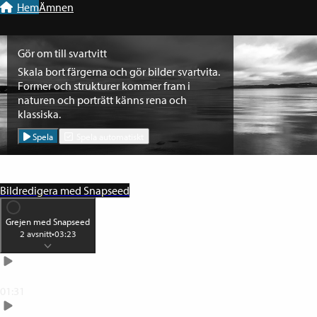
Till navigation
Till innehåll
Hem
Ämnen
Gör om till svartvitt
Skala bort färgerna och gör bilder svartvita.
Former och strukturer kommer fram i
naturen och porträtt känns rena och
klassiska.
Spela
Spela automatiskt
Bildredigera med Snapseed
Grejen med Snapseed
2
avsnitt
•
03:23
Gör dina bra bilder bättre
01:31