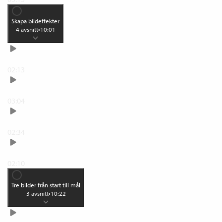
Skapa bildeffekter
4
avsnitt
•
10:01
Vinjettera
02:13
Kreativ med linsoskärpa
03:04
Text på bild
02:34
Dubbelexponera
02:10
Tre bilder från start till mål
3
avsnitt
•
10:22