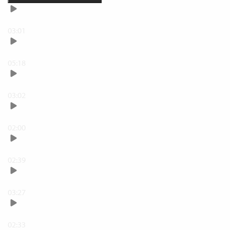
Din verktygslåda
03:01
Justera vitbalansen
05:18
Ändra ljus och kontrast
03:02
Justera färgmättnad
02:00
Ångra, redigera och radera
02:39
Beskär din bild
03:27
Rotera din bild
02:33