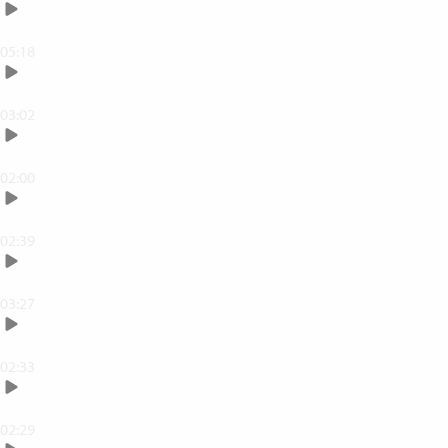
Justera vitbalansen
05:18
Ändra ljus och kontrast
03:02
Justera färgmättnad
02:00
Ångra, redigera och radera
02:39
Beskär din bild
03:27
Rotera din bild
02:33
Lägg på struktur eller skärpa
02:29