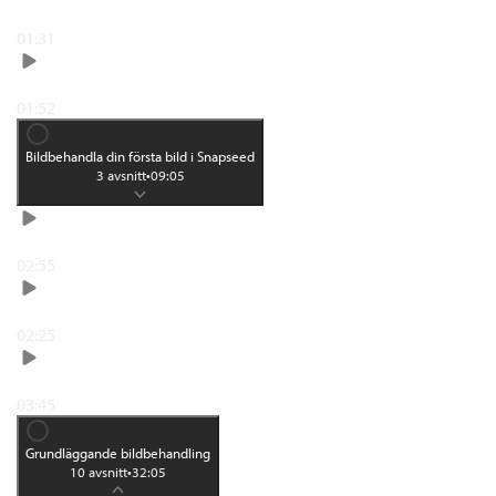
Gör dina bra bilder bättre
01:31
Detta är Snapseed
01:52
Bildbehandla din första bild i Snapseed
3
avsnitt
•
09:05
Öppna din bild
02:55
Lägg på en effekt
02:25
Spara din bild
03:45
Grundläggande bildbehandling
10
avsnitt
•
32:05