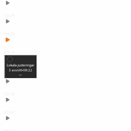
Lägg på struktur eller skärpa
02:29
Justera ljuset med kurvor
04:20
Gör om till svartvitt
03:16
Lokala justeringar
3
avsnitt
•
08:22
Selektiv justering
02:28
Pensla fram en justering
02:41
Enkel retusch med Healing
03:13