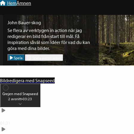
Till navigation
Till innehåll
Hem
Ämnen
John Bauer-skog
Se flera av verktygen in action när jag
redigerar en bild från start till mål. Få
inspiration såväl som idéer för vad du kan
göra med dina bilder.
Spela
Spela automatiskt
Bildredigera med Snapseed
Grejen med Snapseed
2
avsnitt
•
03:23
Gör dina bra bilder bättre
01:31