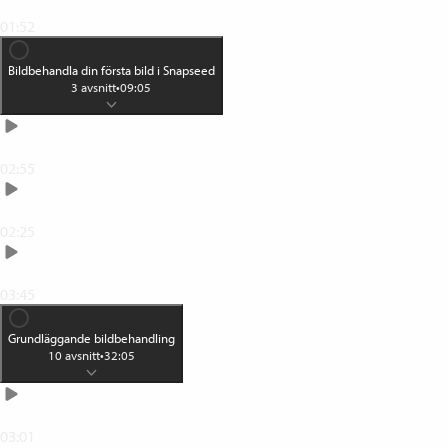
Detta är Snapseed
01:52
Bildbehandla din första bild i Snapseed
3
avsnitt
•
09:05
Öppna din bild
02:55
Lägg på en effekt
02:25
Spara din bild
03:45
Grundläggande bildbehandling
10
avsnitt
•
32:05
Din verktygslåda
03:01