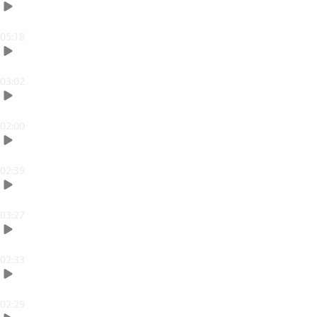
Justera vitbalansen
05:18
Ändra ljus och kontrast
03:02
Justera färgmättnad
02:00
Ångra, redigera och radera
02:39
Beskär din bild
03:27
Rotera din bild
02:33
Lägg på struktur eller skärpa
02:29