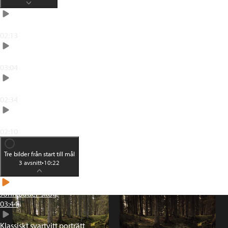
Vinjettera
02:13
Kreativ med linsoskärpa
03:04
Text på bild
02:34
Dubbelexponera
02:10
Tre bilder från start till mål
3
avsnitt
•
10:22
John Bauer-skog
03:44
Klassiskt svartvitt porträtt