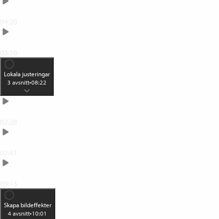
Justera ljuset med kurvor
04:20
Gör om till svartvitt
03:16
Lokala justeringar
3
avsnitt
•
08:22
Selektiv justering
02:28
Pensla fram en justering
02:41
Enkel retusch med Healing
03:13
Skapa bildeffekter
4
avsnitt
•
10:01