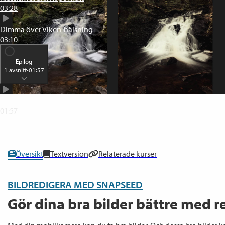
03:28
Dimma över Viken-hälsning
03:10
Epilog
1
avsnitt
•
01:57
En bild om dagen (minst)
01:57
0
% klar
Översikt
Textversion
Relaterade kurser
BILDREDIGERA MED SNAPSEED
Gör dina bra bilder bättre med r