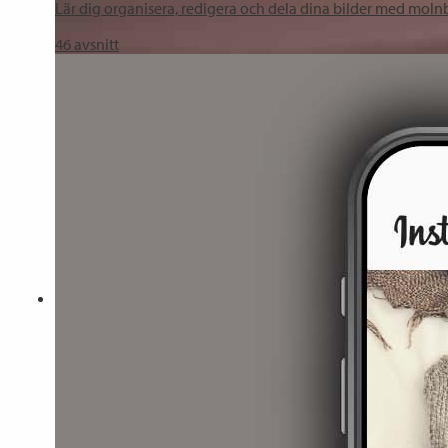
Lär dig organisera, redigera och dela dina bilder med mol
46
avsnitt