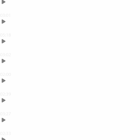
Din verktygslåda
03:01
Justera vitbalansen
05:18
Ändra ljus och kontrast
03:02
Justera färgmättnad
02:00
Ångra, redigera och radera
02:39
Beskär din bild
03:27
Rotera din bild
02:33