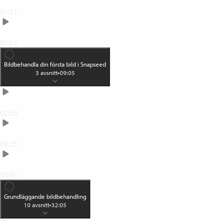
Gör dina bra bilder bättre
01:31
Detta är Snapseed
01:52
Bildbehandla din första bild i Snapseed
3
avsnitt
•
09:05
Öppna din bild
02:55
Lägg på en effekt
02:25
Spara din bild
03:45
Grundläggande bildbehandling
10
avsnitt
•
32:05