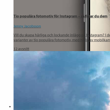
Tio populära fotomotiv för Instagram – så fotar du dem
Jenny Jacobsson
Vill du skapa härliga och lockande inlägg på Instagram? I 
varianter av tio populära fotomotiv, med hjälp av mobilka
12
avsnitt