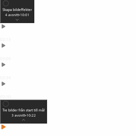
Skapa bildeffekter
4
avsnitt
•
10:01
Vinjettera
02:13
Kreativ med linsoskärpa
03:04
Text på bild
02:34
Dubbelexponera
02:10
Tre bilder från start till mål
3
avsnitt
•
10:22
John Bauer-skog