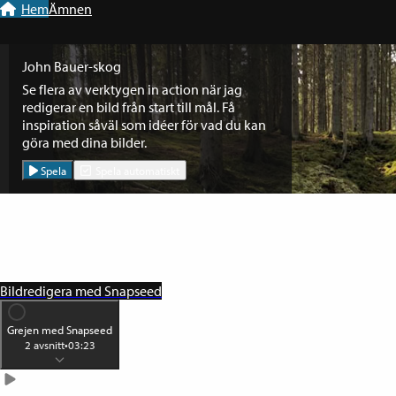
Till navigation
Till innehåll
Hem
Ämnen
John Bauer-skog
Se flera av verktygen in action när jag
redigerar en bild från start till mål. Få
inspiration såväl som idéer för vad du kan
göra med dina bilder.
Spela
Spela automatiskt
Bildredigera med Snapseed
Grejen med Snapseed
2
avsnitt
•
03:23