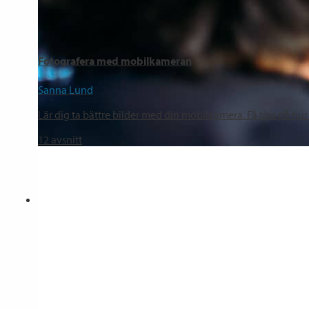
Fotografera med mobilkameran
Sanna Lund
Lär dig ta bättre bilder med din mobilkamera. Få tips på hur 
12
avsnitt