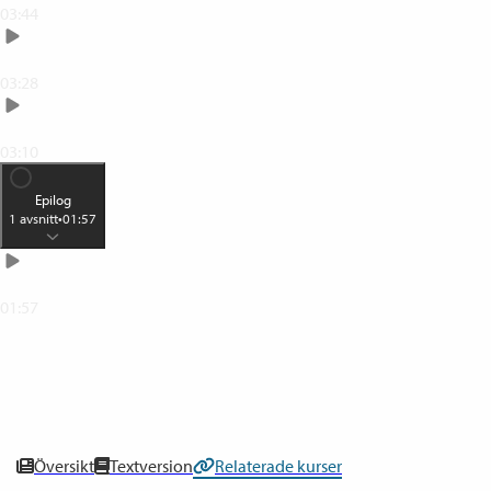
03:44
Klassiskt svartvitt porträtt
03:28
Dimma över Viken-hälsning
03:10
Epilog
1
avsnitt
•
01:57
En bild om dagen (minst)
01:57
0
% klar
Översikt
Textversion
Relaterade kurser