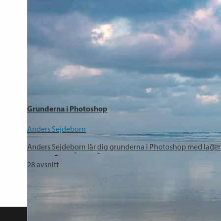
Grunderna i Photoshop
Anders Sejdeborn
Anders Sejdeborn lär dig grunderna i Photoshop med lagerh
28
avsnitt