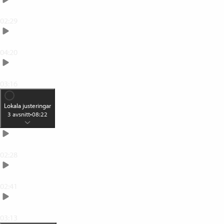
Lägg på struktur eller skärpa
02:29
Justera ljuset med kurvor
04:20
Gör om till svartvitt
03:16
Lokala justeringar
3
avsnitt
•
08:22
Selektiv justering
02:28
Pensla fram en justering
02:41
Enkel retusch med Healing
03:13