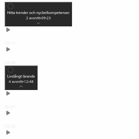
Hitta trender och nyckelkompetenser
2
avsnitt
•
09:23
Hitta trenderna i din verksamhet
05:17
Hitta nyckelkompetenserna i din verksamhet
04:06
Livslångt lärande
4
avsnitt
•
12:48
Teoretiska referensramar för livslångt lärande
00:45
Livslångt lärande
05:28