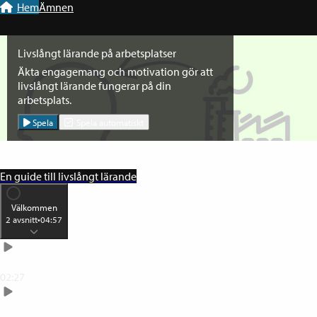
Till navigation
Till innehåll
Hem
Ämnen
Livslångt lärande på arbetsplatser
Äkta engagemang och motivation gör att
livslångt lärande fungerar på din
arbetsplats.
Spela
Spela automatiskt
En guide till livslångt lärande
Välkommen
2
avsnitt
•
04:57
Välkommen
02:27
Argument för livslångt lärande