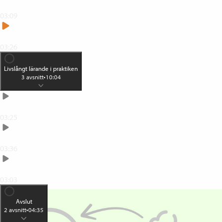
Vuxnas lärande och hur vi lär oss
03:09
Livslångt lärande på arbetsplatser
03:26
Livslångt lärande i praktiken
3
avsnitt
•
10:04
Arbetsplatsen som lärmiljö
03:25
Skapa en praktikgemenskap
03:36
Arbeta med mentorskap
03:03
Avslut
2
avsnitt
•
04:35