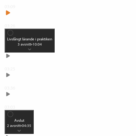
Vuxnas lärande och hur vi lär oss
03:09
Livslångt lärande på arbetsplatser
03:26
Livslångt lärande i praktiken
3
avsnitt
•
10:04
Arbetsplatsen som lärmiljö
03:25
Skapa en praktikgemenskap
03:36
Arbeta med mentorskap
03:03
Avslut
2
avsnitt
•
04:35