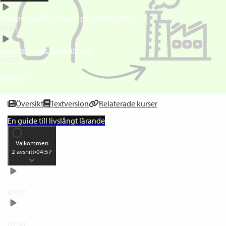
Utmaningar för lärande på arbetsplatsen
03:08
Summering och avslutning
01:27
0
% klar
Översikt
Textversion
Relaterade kurser
En guide till livslångt lärande
Välkommen
2
avsnitt
•
04:57
Välkommen
02:27
Argument för livslångt lärande
02:30