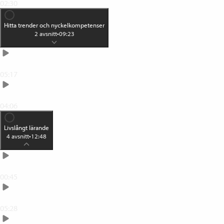
02:30
Hitta trender och nyckelkompetenser
2
avsnitt
•
09:23
Hitta trenderna i din verksamhet
05:17
Hitta nyckelkompetenserna i din verksamhet
04:06
Livslångt lärande
4
avsnitt
•
12:48
Teoretiska referensramar för livslångt lärande
00:45
Livslångt lärande
05:28