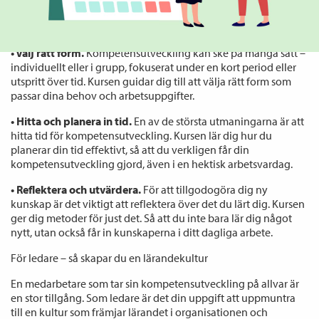
årsplan och ett kompetenskors som gör det lättare att se vad
just du behöver fokusera på.
• Välj rätt form.
Kompetensutveckling kan ske på många sätt –
individuellt eller i grupp, fokuserat under en kort period eller
utspritt över tid. Kursen guidar dig till att välja rätt form som
passar dina behov och arbetsuppgifter.
• Hitta och planera in tid.
En av de största utmaningarna är att
hitta tid för kompetensutveckling. Kursen lär dig hur du
planerar din tid effektivt, så att du verkligen får din
kompetensutveckling gjord, även i en hektisk arbetsvardag.
• Reflektera och utvärdera.
För att tillgodogöra dig ny
kunskap är det viktigt att reflektera över det du lärt dig. Kursen
ger dig metoder för just det. Så att du inte bara lär dig något
nytt, utan också får in kunskaperna i ditt dagliga arbete.
För ledare – så skapar du en lärandekultur
En medarbetare som tar sin kompetensutveckling på allvar är
en stor tillgång. Som ledare är det din uppgift att uppmuntra
till en kultur som främjar lärandet i organisationen och