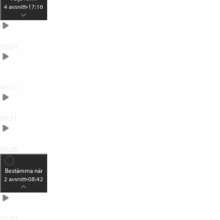
4
avsnitt
•
17:16
Lärandeformer
03:04
Individuell och gruppgemensam
kompetensutveckling
06:13
Fokuserad och utspridd kompetensutveckling
04:31
Uppdragsfokuserad kompetensutveckling
03:28
Bestämma när
2
avsnitt
•
08:42
Tidsupplägg för kompetensutveckling
05:50