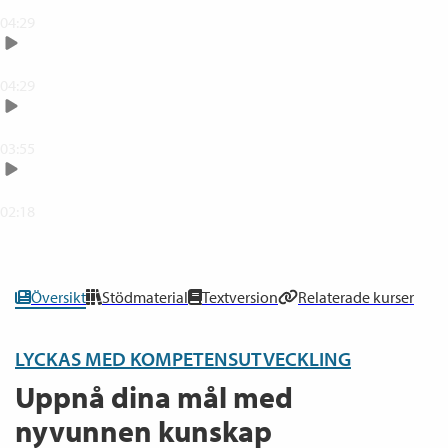
Skapa fysisk och digital lärplats
04:29
Förändringskurvan
04:29
Varför kompetensutveckling behövs
03:55
Summering
02:18
0
% klar
Översikt
Stödmaterial
Textversion
Relaterade kurser
LYCKAS MED KOMPETENSUTVECKLING
Uppnå dina mål med
nyvunnen kunskap