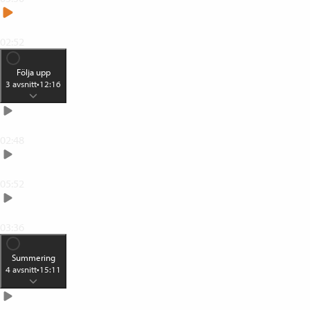
Kompetensutveckling som blir av
02:52
Följa upp
3
avsnitt
•
12:16
Reflektion
02:48
Egen repetition
05:52
Lära ut det du lärt dig
03:36
Summering
4
avsnitt
•
15:11