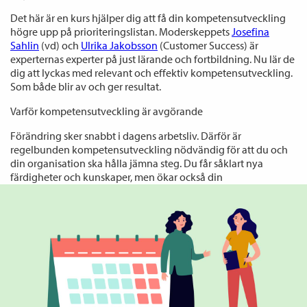
Det här är en kurs hjälper dig att få din kompetensutveckling
högre upp på prioriteringslistan. Moderskeppets
Josefina
Sahlin
(vd) och
Ulrika Jakobsson
(Customer Success) är
experternas experter på just lärande och fortbildning. Nu lär de
dig att lyckas med relevant och effektiv kompetensutveckling.
Som både blir av och ger resultat.
Varför kompetensutveckling är avgörande
Förändring sker snabbt i dagens arbetsliv. Därför är
regelbunden kompetensutveckling nödvändig för att du och
din organisation ska hålla jämna steg. Du får såklart nya
färdigheter och kunskaper, men ökar också din
konkurrenskraft och motivation.
Så lyckas du med kompetensutveckling – nycklar till framgång
För att ro kompetensutvecklingen i land behövs en
strukturerad plan:
• Kartlägg dina behov.
För att veta vad du ska
kompetensutveckla dig inom behöver du kartlägga dina
behov. Kursen lär dig att ta fram en omvärldsanalys, en två-