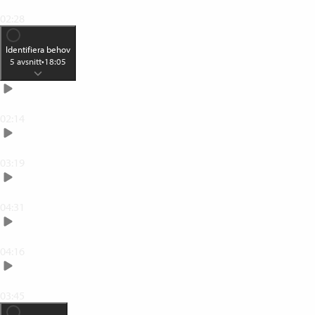
Lyckas med kompetensutveckling
02:28
Identifiera behov
5
avsnitt
•
18:05
Identifiera behov
02:14
Arbetsbeskrivning
03:19
Omvärldsanalys
04:31
Tvåårsplan
04:16
Kompetenskorset
03:45