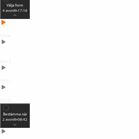
Välja form
4
avsnitt
•
17:16
Lärandeformer
03:04
Individuell och gruppgemensam
kompetensutveckling
06:13
Fokuserad och utspridd kompetensutveckling
04:31
Uppdragsfokuserad kompetensutveckling
03:28
Bestämma när
2
avsnitt
•
08:42
Tidsupplägg för kompetensutveckling