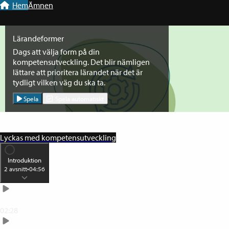
Till navigation
Till innehåll
Hem
Ämnen
Lärandeformer
Dags att välja form på din
kompetensutveckling. Det blir nämligen
lättare att prioritera lärandet när det är
tydligt vilken väg du ska ta.
Spela
Spela automatiskt
Lyckas med kompetensutveckling
Introduktion
2
avsnitt
•
04:56
Introduktion
02:28