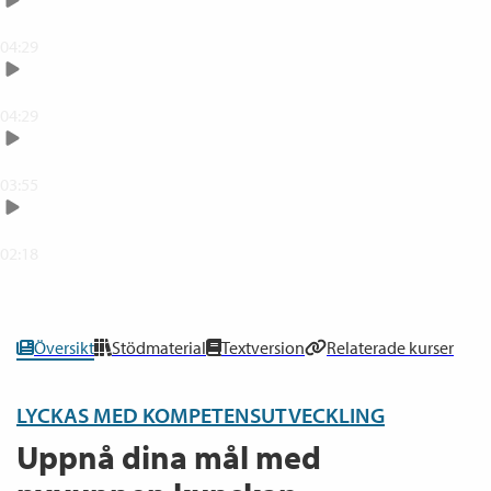
Skapa fysisk och digital lärplats
04:29
Förändringskurvan
04:29
Varför kompetensutveckling behövs
03:55
Summering
02:18
0
% klar
Översikt
Stödmaterial
Textversion
Relaterade kurser
LYCKAS MED KOMPETENSUTVECKLING
Uppnå dina mål med