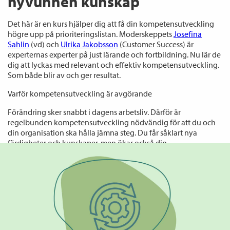
nyvunnen kunskap
Det här är en kurs hjälper dig att få din kompetensutveckling
högre upp på prioriteringslistan. Moderskeppets
Josefina
Sahlin
(vd) och
Ulrika Jakobsson
(Customer Success) är
experternas experter på just lärande och fortbildning. Nu lär de
dig att lyckas med relevant och effektiv kompetensutveckling.
Som både blir av och ger resultat.
Varför kompetensutveckling är avgörande
Förändring sker snabbt i dagens arbetsliv. Därför är
regelbunden kompetensutveckling nödvändig för att du och
din organisation ska hålla jämna steg. Du får såklart nya
färdigheter och kunskaper, men ökar också din
konkurrenskraft och motivation.
Så lyckas du med kompetensutveckling – nycklar till framgång
För att ro kompetensutvecklingen i land behövs en
strukturerad plan:
• Kartlägg dina behov.
För att veta vad du ska
kompetensutveckla dig inom behöver du kartlägga dina