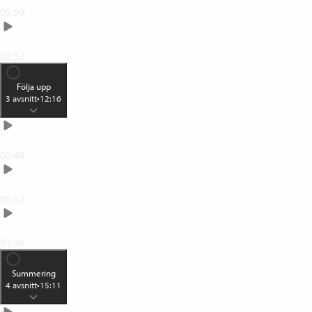
05:50
Kompetensutveckling som blir av
02:52
Följa upp
3
avsnitt
•
12:16
Reflektion
02:48
Egen repetition
05:52
Lära ut det du lärt dig
03:36
Summering
4
avsnitt
•
15:11