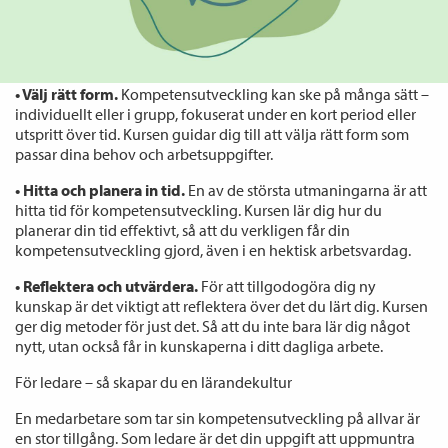
behov. Kursen lär dig att ta fram en omvärldsanalys, en två-
årsplan och ett kompetenskors som gör det lättare att se vad
just du behöver fokusera på.
• Välj rätt form.
Kompetensutveckling kan ske på många sätt –
individuellt eller i grupp, fokuserat under en kort period eller
utspritt över tid. Kursen guidar dig till att välja rätt form som
passar dina behov och arbetsuppgifter.
• Hitta och planera in tid.
En av de största utmaningarna är att
hitta tid för kompetensutveckling. Kursen lär dig hur du
planerar din tid effektivt, så att du verkligen får din
kompetensutveckling gjord, även i en hektisk arbetsvardag.
• Reflektera och utvärdera.
För att tillgodogöra dig ny
kunskap är det viktigt att reflektera över det du lärt dig. Kursen
ger dig metoder för just det. Så att du inte bara lär dig något
nytt, utan också får in kunskaperna i ditt dagliga arbete.
För ledare – så skapar du en lärandekultur
En medarbetare som tar sin kompetensutveckling på allvar är
en stor tillgång. Som ledare är det din uppgift att uppmuntra