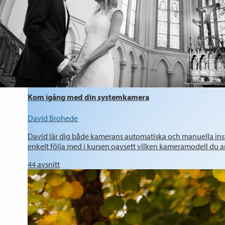
Kom igång med din systemkamera
David Brohede
David lär dig både kamerans automatiska och manuella instäl
enkelt följa med i kursen oavsett vilken kameramodell du 
44
avsnitt