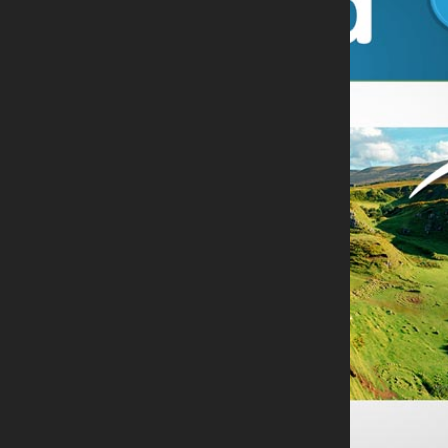
Sva
Mar
Mari
21
a