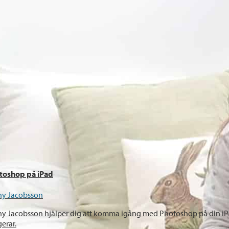
toshop på iPad
ny Jacobsson
y Jacobsson hjälper dig att komma igång med Photoshop på din iPad.
erar.