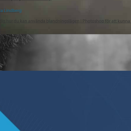
ia Lindberg
dig hur du kan använda blandningslägen i Photoshop för att kunna sk
vsnitt