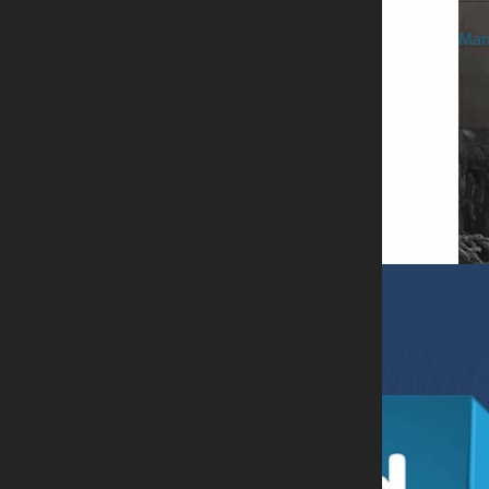
Mar
Lär 
16
a