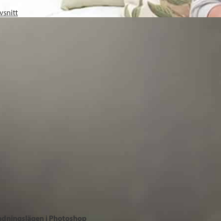
vsnitt
ndningslägen i Photoshop