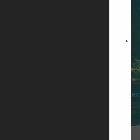
AI 
Jen
Den 
till
26
a