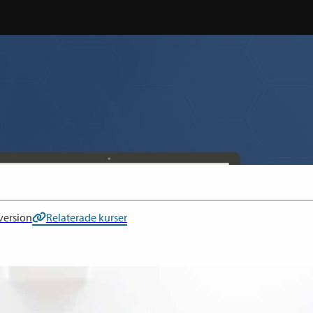
version
Relaterade kurser