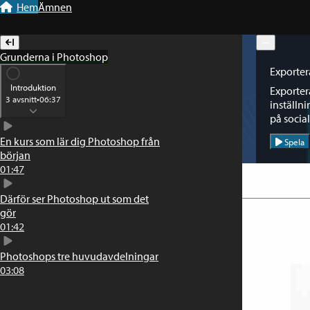
Till navigation
Till innehåll
Hem
Ämnen
Grunderna i Photoshop
Exporter
Introduktion
Exporter
3
avsnitt
•
06:37
inställni
på socia
En kurs som lär dig Photoshop från
Spela
början
01:47
Därför ser Photoshop ut som det
gör
01:42
Photoshops tre huvudavdelningar
03:08