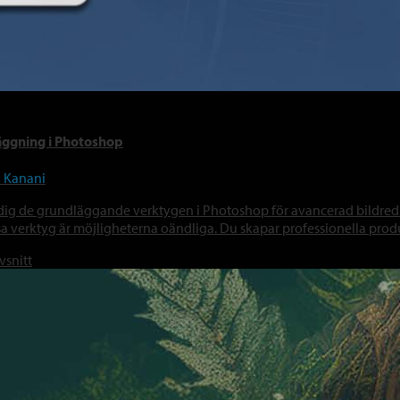
läggning i Photoshop
i Kanani
dig de grundläggande verktygen i Photoshop för avancerad bildredi
a verktyg är möjligheterna oändliga. Du skapar professionella pr
vsnitt