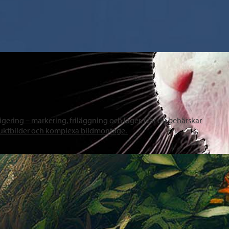
gering – markering, friläggning och lager. När du behärskar
oduktbilder och komplexa bildmontage.