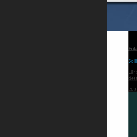
Fri
Soll
Lär 
dess
26
a