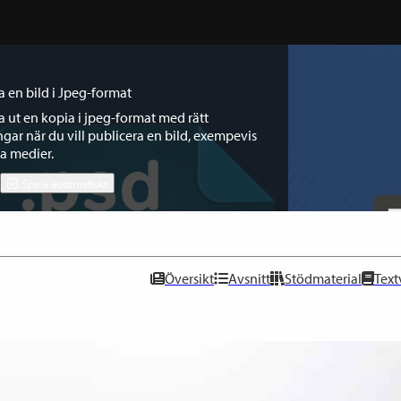
a en bild i Jpeg-format
a ut en kopia i jpeg-format med rätt
ngar när du vill publicera en bild, exempevis
la medier.
Spela automatiskt
Översikt
Avsnitt
Stödmaterial
Text