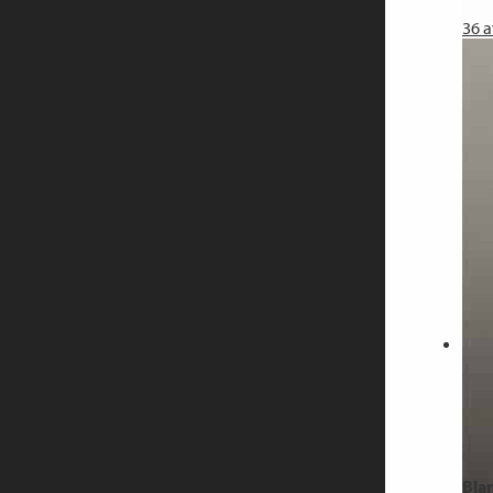
36
a
Bla