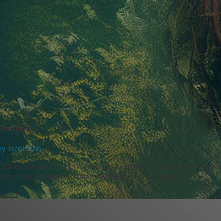
i Photoshop
ny Jacobsson
här kursen utrustar dig med några av de mest kraftfulla verktygen i
 fantastiska och skapa resultat som tidigare var omöjliga.
vsnitt