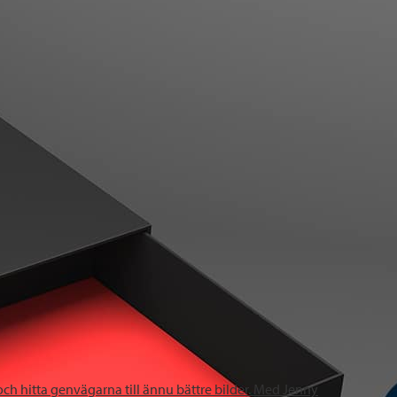
och hitta genvägarna till ännu bättre bilder. Med Jenny