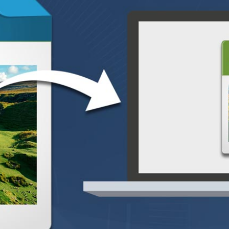
rtvitt med Photoshop
ia Lindberg
a Lindberg lär dig sina fyra favoritmetoder för att konvertera bilder frå
vsnitt