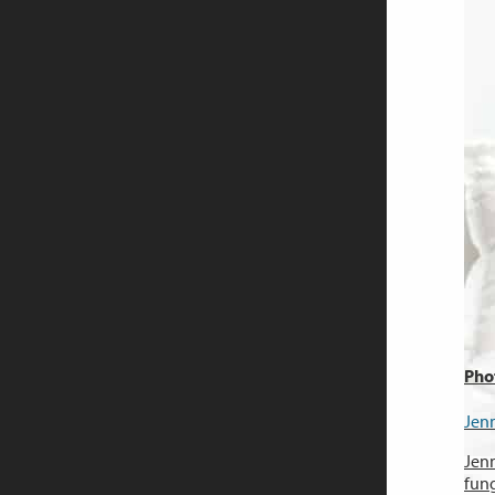
Pho
Jen
Jenn
fung