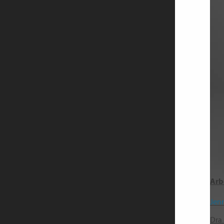
Arb
Jen
Dra 