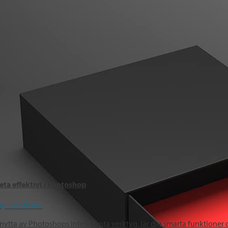
eta effektivt i Photoshop
ny Jacobsson
nytta av Photoshops intelligenta verktyg, lär dig smarta funktioner 