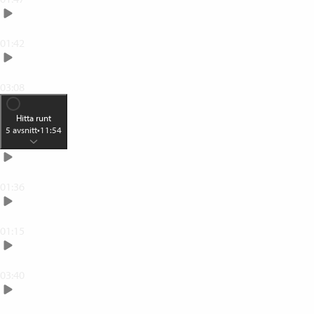
Därför ser Photoshop ut som det gör
01:42
Photoshops tre huvudavdelningar
03:08
Hitta runt
5
avsnitt
•
11:54
Hemskärmen
01:36
Nollställ arbetsytan och gränssnittet
01:15
Gränssnittets olika delar
03:40
Ångra och upprepa