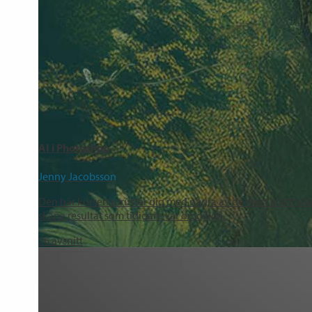
AI i Photoshop
Jenny Jacobsson
Den här kursen utrustar dig med några av de mest kraftfulla 
skapa resultat som tidigare var omöjliga.
26
avsnitt