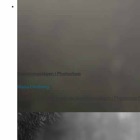
Blandningslägen i Photoshop
Maria Lindberg
Lär dig hur du kan använda blandningslägen i Photoshop för 
16
avsnitt