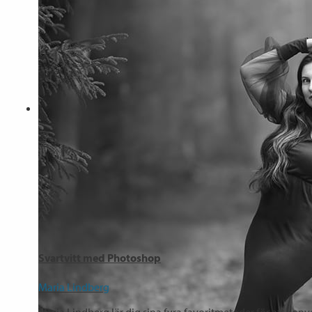
Svartvitt med Photoshop
Maria Lindberg
Maria Lindberg lär dig sina fyra favoritmetoder för att konvert