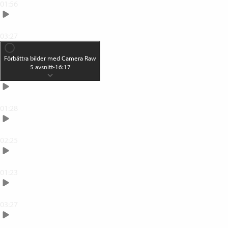
01:56
Spara dina projekt i psd-format
03:27
Förbättra bilder med Camera Raw
5
avsnitt
•
16:17
Den hemliga vägen till Camera Raw
01:28
Hitta i Camera Raws gränssnitt
02:25
Justera din bild automatiskt
01:23
Camera Raws viktigaste reglage
03:27
Exempel: Se tre bilder justeras i Camera Raw