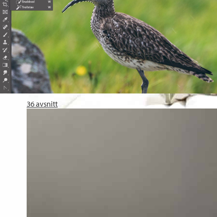
Photoshop på iPad
Jenny Jacobsson
Jenny Jacobsson hjälper dig att komma igång med Photoshop 
36
avsnitt