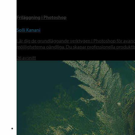
Friläggning i Photoshop
Solli Kanani
Lär dig de grundläggande verktygen i Photoshop för avancer
möjligheterna oändliga. Du skapar professionella produkt
26
avsnitt