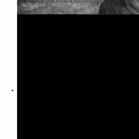
21
avsnitt