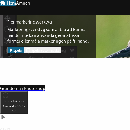
Till navigation
Till innehåll
Hem
Ämnen
Fler markeringsverktyg
Markreringsverktyg som är bra att kunna
när du inte kan använda geomatriska
former eller måla markeringen på fri hand.
Spela
Spela automatiskt
Grunderna i Photoshop
Introduktion
3
avsnitt
•
06:37
En kurs som lär dig Photoshop från början
01:47