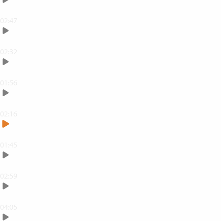
Omforma och ändra storlek på objekt
02:47
Måla med penslar
02:32
Arbeta med Opacitet
01:56
Skapa enkla markeringar
02:16
Fler markeringsverktyg
01:45
Skriv text
02:59
Jobba med lagerstilar
04:05