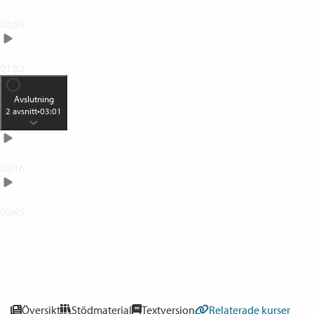
Lagningspenslarna
02:59
Klonstämpeln
01:52
Avslutning
2
avsnitt
•
03:01
Exportera en bild i Jpeg-format
02:16
Lycka till!
00:45
0
% klar
Översikt
Stödmaterial
Textversion
Relaterade kurser