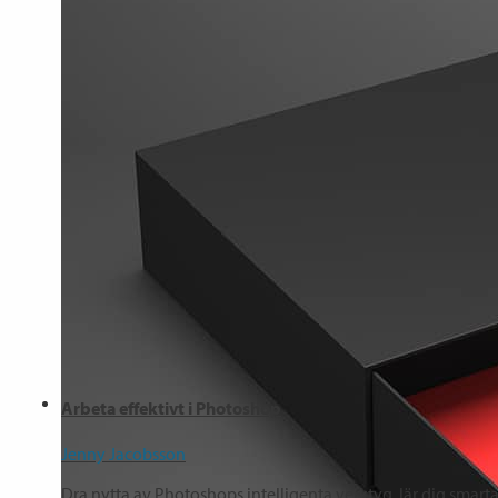
Arbeta effektivt i Photoshop
Jenny Jacobsson
Dra nytta av Photoshops intelligenta verktyg, lär dig smarta