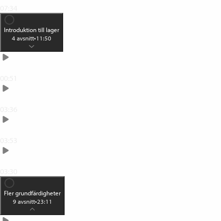
07:34
Introduktion till lager
4
avsnitt
•
11:50
Introduktion till lager
00:51
Vitsen med att använda lager
03:36
Olika sätt att skapa lager
03:53
Mer om lager och lagerpanelen
03:30
Fler grundfärdigheter
9
avsnitt
•
23:11