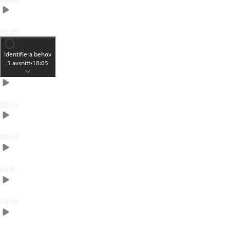
Lyckas med kompetensutveckling
02:28
Identifiera behov
5
avsnitt
•
18:05
Identifiera behov
02:14
Arbetsbeskrivning
03:19
Omvärldsanalys
04:31
Tvåårsplan
04:16
Kompetenskorset