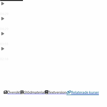
Skapa fysisk och digital lärplats
04:29
Förändringskurvan
04:29
Varför kompetensutveckling behövs
03:55
Summering
02:18
0
% klar
Översikt
Stödmaterial
Textversion
Relaterade kurser