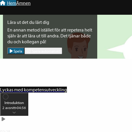
Till navigation
Till innehåll
Hem
Ämnen
Lära ut det du lärt dig
En annan metod istället för att repetera helt
själv är att lära ut till andra. Det tjänar både
du och kollegan på!
Spela
Spela automatiskt
Lyckas med kompetensutveckling
Introduktion
2
avsnitt
•
04:56
Introduktion
02:28