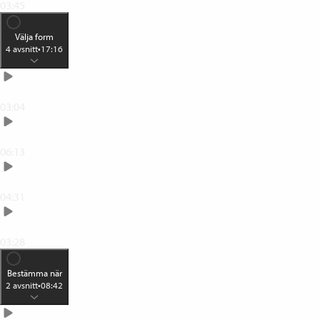
03:45
Välja form
4
avsnitt
•
17:16
Lärandeformer
03:04
Individuell och gruppgemensam kompetensutveckling
06:13
Fokuserad och utspridd kompetensutveckling
04:31
Uppdragsfokuserad kompetensutveckling
03:28
Bestämma när
2
avsnitt
•
08:42