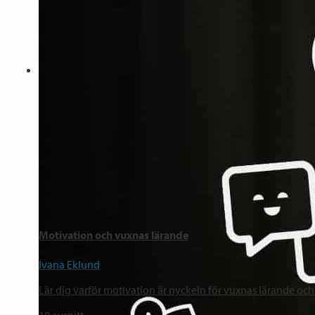
Motivation och vuxnas lärande
Ivana Eklund
Lär dig varför motivation är nyckeln för vuxnas lärande och 
19
avsnitt