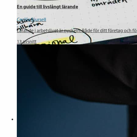
En guide till livslångt lärande
Cecilia Bjursell
Lärande i arbetslivet är nyckeln. Både för ditt företag och fö
13
avsnitt