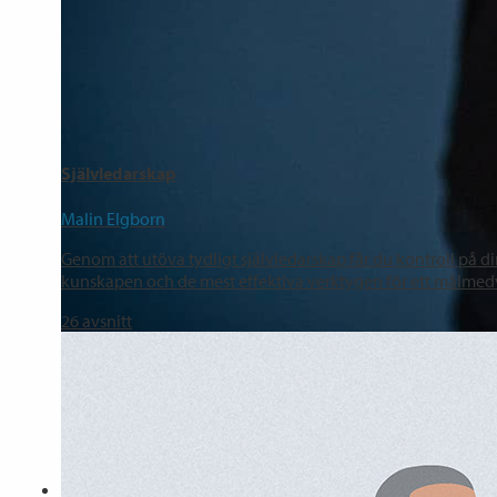
Självledarskap
Malin Elgborn
Genom att utöva tydligt självledarskap får du kontroll på din
kunskapen och de mest effektiva verktygen för ett målmedv
26
avsnitt