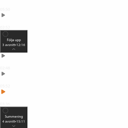
Tidsupplägg för kompetensutveckling
05:50
Kompetensutveckling som blir av
02:52
Följa upp
3
avsnitt
•
12:16
Reflektion
02:48
Egen repetition
05:52
Lära ut det du lärt dig
03:36
Summering
4
avsnitt
•
15:11